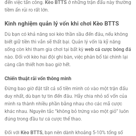
đến việc tấn công.
Kèo BTTS
ở những trận đấu này thường
tiềm ẩn rủi ro rất lớn.
Kinh nghiệm quản lý vốn khi chơi Kèo BTTS
Dù bạn có khả năng soi kèo thần sầu đến đâu, nếu không
biết giữ tiền thì vẫn sẽ thất bại. Quản lý vốn là kỹ năng
sống còn khi tham gia chơi tại bất kỳ
web cá cược bóng đá
nào. Đối với kèo hai đội ghi bàn, việc phân bổ tài chính lại
càng cần thiết hơn bao giờ hết.
Chiến thuật rải vốn thông minh
Đừng bao giờ đặt tất cả số tiền mình có vào một trận đấu
duy nhất, dù bạn tự tin đến đâu. Hãy chia nhỏ số vốn của
mình ra thành nhiều phần bằng nhau cho các mã cược
khác nhau. Nguyên tắc “không bỏ trứng vào một giỏ” luôn
đúng trong đầu tư cá cược thể thao.
Đối với
Kèo BTTS
, bạn nên dành khoảng 5-10% tổng số