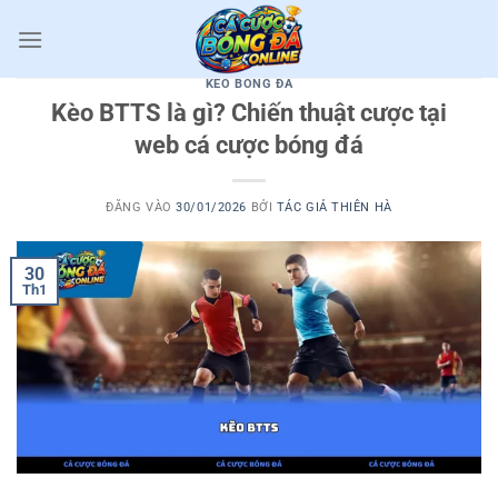
Bỏ
qua
nội
KÈO BÓNG ĐÁ
dung
Kèo BTTS là gì? Chiến thuật cược tại
web cá cược bóng đá
ĐĂNG VÀO
30/01/2026
BỞI
TÁC GIẢ THIÊN HÀ
30
Th1