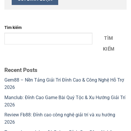
Tìm kiếm
TÌM
KIẾM
Recent Posts
Gem88 – Nền Tảng Giải Trí Đỉnh Cao & Công Nghệ Hỗ Trợ
2026
Manclub: Đỉnh Cao Game Bài Quý Tộc & Xu Hướng Giải Trí
2026
Review Fb88: Đỉnh cao công nghệ giải trí và xu hướng
2026