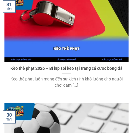
31
Th1
Kèo thẻ phạt 2026 – Bí kíp soi kèo tại trang cá cược bóng đá
Kèo thẻ phạt luôn mang đến sự kịch tính khó lường cho người
chơi đam [...]
30
Th1