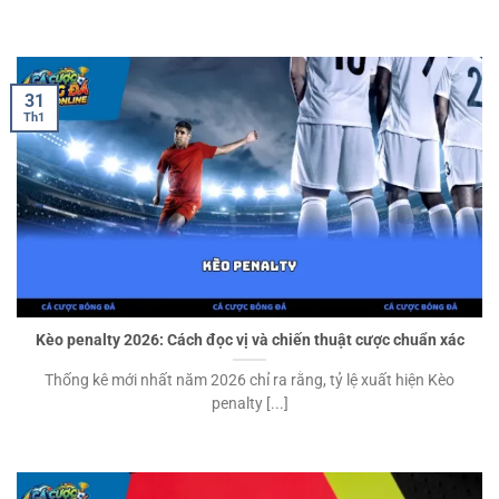
31
Th1
Kèo penalty 2026: Cách đọc vị và chiến thuật cược chuẩn xác
Thống kê mới nhất năm 2026 chỉ ra rằng, tỷ lệ xuất hiện Kèo
penalty [...]