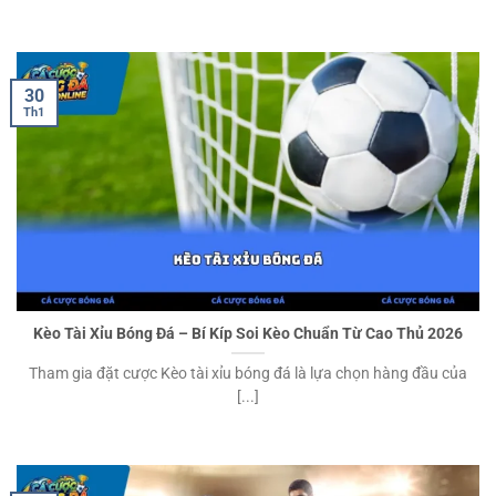
30
Th1
Kèo Tài Xỉu Bóng Đá – Bí Kíp Soi Kèo Chuẩn Từ Cao Thủ 2026
Tham gia đặt cược Kèo tài xỉu bóng đá là lựa chọn hàng đầu của
[...]