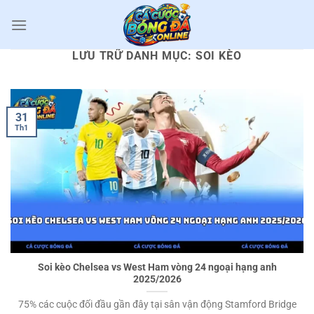
Bỏ
qua
nội
LƯU TRỮ DANH MỤC:
SOI KÈO
dung
31
Th1
Soi kèo Chelsea vs West Ham vòng 24 ngoại hạng anh
2025/2026
75% các cuộc đối đầu gần đây tại sân vận động Stamford Bridge