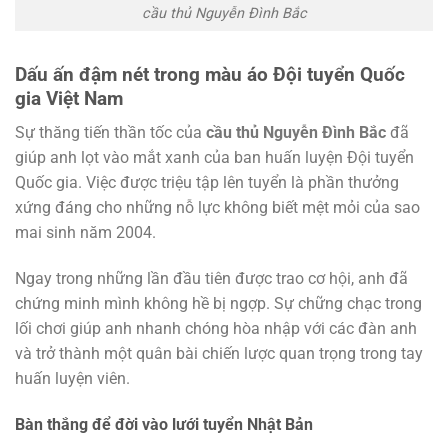
cầu thủ Nguyễn Đình Bắc
Dấu ấn đậm nét trong màu áo Đội tuyển Quốc
gia Việt Nam
Sự thăng tiến thần tốc của
cầu thủ Nguyễn Đình Bắc
đã
giúp anh lọt vào mắt xanh của ban huấn luyện Đội tuyển
Quốc gia. Việc được triệu tập lên tuyển là phần thưởng
xứng đáng cho những nỗ lực không biết mệt mỏi của sao
mai sinh năm 2004.
Ngay trong những lần đầu tiên được trao cơ hội, anh đã
chứng minh mình không hề bị ngợp. Sự chững chạc trong
lối chơi giúp anh nhanh chóng hòa nhập với các đàn anh
và trở thành một quân bài chiến lược quan trọng trong tay
huấn luyện viên.
Bàn thắng để đời vào lưới tuyển Nhật Bản