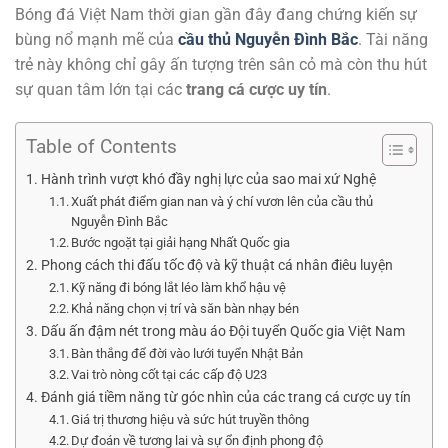
Bóng đá Việt Nam thời gian gần đây đang chứng kiến sự
bùng nổ mạnh mẽ của
cầu thủ Nguyễn Đình Bắc
. Tài năng
trẻ này không chỉ gây ấn tượng trên sân cỏ mà còn thu hút
sự quan tâm lớn tại các
trang cá cược uy tín
.
Table of Contents
Hành trình vượt khó đầy nghị lực của sao mai xứ Nghệ
Xuất phát điểm gian nan và ý chí vươn lên của cầu thủ
Nguyễn Đình Bắc
Bước ngoặt tại giải hạng Nhất Quốc gia
Phong cách thi đấu tốc độ và kỹ thuật cá nhân điêu luyện
Kỹ năng đi bóng lắt léo làm khổ hậu vệ
Khả năng chọn vị trí và săn bàn nhạy bén
Dấu ấn đậm nét trong màu áo Đội tuyển Quốc gia Việt Nam
Bàn thắng để đời vào lưới tuyển Nhật Bản
Vai trò nòng cốt tại các cấp độ U23
Đánh giá tiềm năng từ góc nhìn của các trang cá cược uy tín
Giá trị thương hiệu và sức hút truyền thông
Dự đoán về tương lai và sự ổn định phong độ