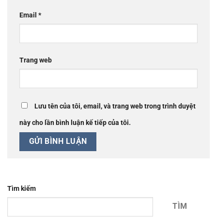
Email
*
Trang web
Lưu tên của tôi, email, và trang web trong trình duyệt
này cho lần bình luận kế tiếp của tôi.
Tìm kiếm
TÌM