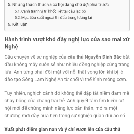
Những thách thức và cơ hội đang chờ đợi phía trước
Cạnh tranh vị trí khốc liệt tại câu lạc bộ
Mục tiêu xuất ngoại thi đấu trong tương lai
Kết luận
Hành trình vượt khó đầy nghị lực của sao mai xứ
Nghệ
Câu chuyện về sự nghiệp của
cầu thủ Nguyễn Đình Bắc
bắt
đầu không mấy suôn sẻ như nhiều đồng nghiệp cùng trang
lứa. Anh từng phải đối mặt với nỗi thất vọng lớn khi bị lò
đào tạo Sông Lam Nghệ An từ chối vì thể hình mỏng cơm.
Tuy nhiên, nghịch cảnh đó không thể dập tắt niềm đam mê
cháy bỏng của chàng trai trẻ. Anh quyết tâm tìm kiếm cơ
hội mới để chứng minh năng lực bản thân, mở ra một
chương mới đầy hứa hẹn trong sự nghiệp quần đùi áo số.
Xuất phát điểm gian nan và ý chí vươn lên của cầu thủ