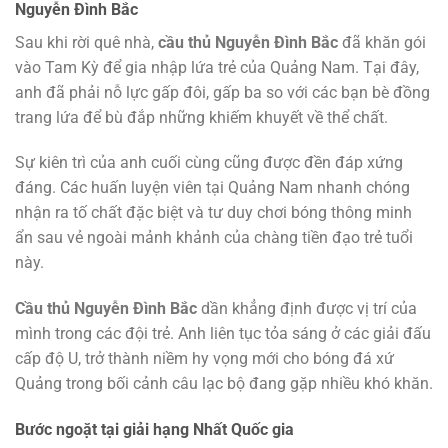
Nguyễn Đình Bắc
Sau khi rời quê nhà,
cầu thủ Nguyễn Đình Bắc
đã khăn gói
vào Tam Kỳ để gia nhập lứa trẻ của Quảng Nam. Tại đây,
anh đã phải nỗ lực gấp đôi, gấp ba so với các bạn bè đồng
trang lứa để bù đắp những khiếm khuyết về thể chất.
Sự kiên trì của anh cuối cùng cũng được đền đáp xứng
đáng. Các huấn luyện viên tại Quảng Nam nhanh chóng
nhận ra tố chất đặc biệt và tư duy chơi bóng thông minh
ẩn sau vẻ ngoài mảnh khảnh của chàng tiền đạo trẻ tuổi
này.
Cầu thủ Nguyễn Đình Bắc
dần khẳng định được vị trí của
mình trong các đội trẻ. Anh liên tục tỏa sáng ở các giải đấu
cấp độ U, trở thành niềm hy vọng mới cho bóng đá xứ
Quảng trong bối cảnh câu lạc bộ đang gặp nhiều khó khăn.
Bước ngoặt tại giải hạng Nhất Quốc gia