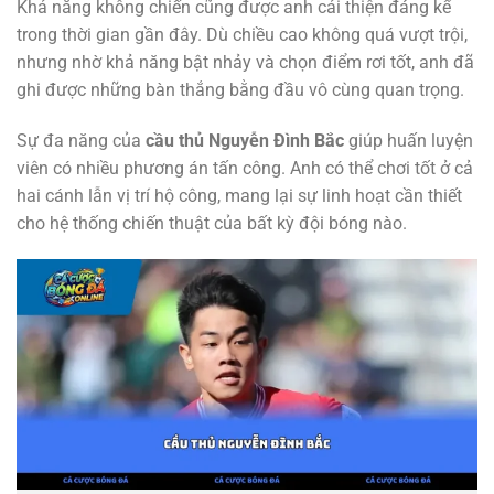
Khả năng không chiến cũng được anh cải thiện đáng kể
trong thời gian gần đây. Dù chiều cao không quá vượt trội,
nhưng nhờ khả năng bật nhảy và chọn điểm rơi tốt, anh đã
ghi được những bàn thắng bằng đầu vô cùng quan trọng.
Sự đa năng của
cầu thủ Nguyễn Đình Bắc
giúp huấn luyện
viên có nhiều phương án tấn công. Anh có thể chơi tốt ở cả
hai cánh lẫn vị trí hộ công, mang lại sự linh hoạt cần thiết
cho hệ thống chiến thuật của bất kỳ đội bóng nào.